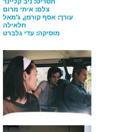
תסריט: ניב קליינר
צלם: איתי מרום
עורך: אסף קורמן, ג'מאל
חלאילה
מוסיקה: עדי גלברט