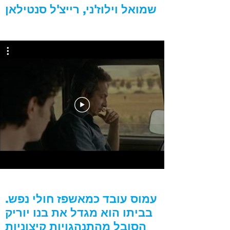
שמואל וילוז'ני, רייצ'ל סנטילאן
עמוס עובד כמאשפז חולי נפש.
בביתו הוא מגדל את בנו יוריק
הסובל מהתנהגויות קיצוניות