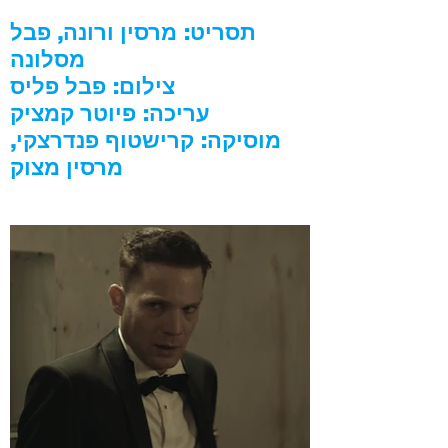
תסריט: מרסין ורונה, פבל
מסלונה
צילום: פבל פליס
עריכה: פיוטר קמציק
מוסיקה: קרישטוף פנדרצקי,
מרסין מצוק