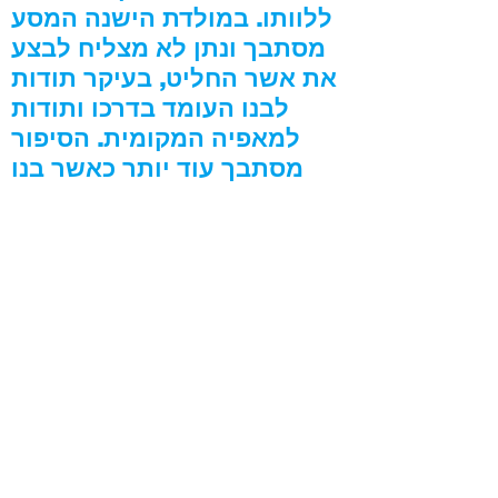
ללוותו. במולדת הישנה המסע
מסתבך ונתן לא מצליח לבצע
את אשר החליט, בעיקר תודות
לבנו העומד בדרכו ותודות
למאפיה המקומית. הסיפור
מסתבך עוד יותר כאשר בנו
מתאהב בבתו של שורייב על
אפו וחמתו של האב.
תסריט: סמיון וינוקור
צילום: אברהם אברמוב