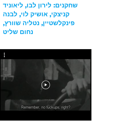
שחקנים: לירון לבו, ליאוניד
קניצקי, אושיק לוי, לבנה
פינקלשטיין, נטליה שוורץ,
נחום שליט