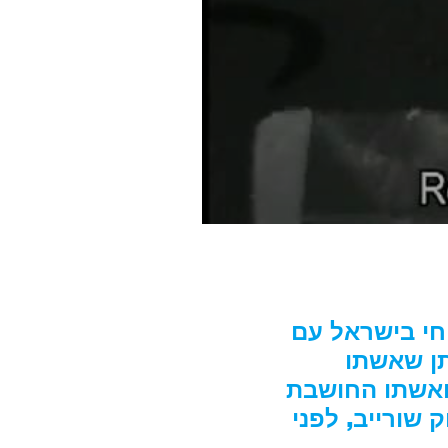
 חי בישראל עם
תן שאשתו
 ואשתו החושבת
 שורייב, לפני