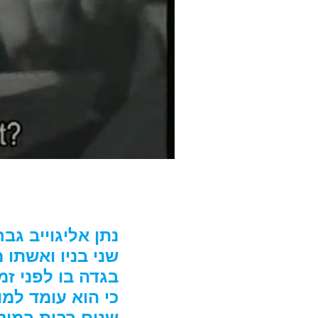
נתן אליגוייב גב
שני בניו ואשתו
בגדה בו לפני ז
כי הוא עומד למו
שנים רבות במול