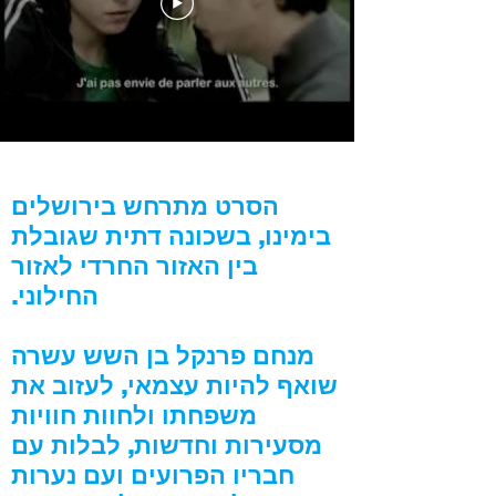
הסרט מתרחש בירושלים
בימינו, בשכונה דתית שגובלת
בין האזור החרדי לאזור
החילוני.
מנחם פרנקל בן השש עשרה
שואף להיות עצמאי, לעזוב את
משפחתו ולחוות חוויות
מסעירות וחדשות, לבלות עם
חבריו הפרועים ועם נערות