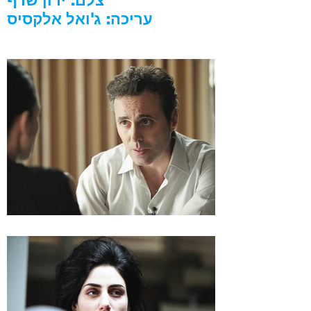
צלם: ירון שרף
עריכה: ג'ואל אלקסיס