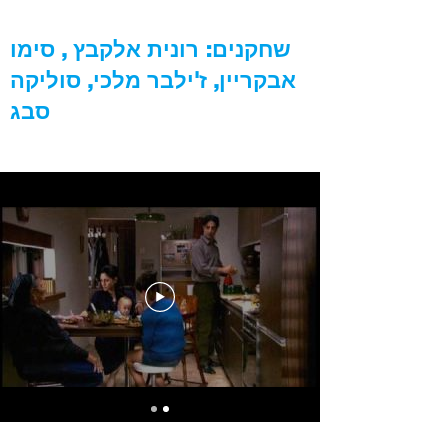
שחקנים: רונית אלקבץ , סימו
אבקריין, ז'ילבר מלכי, סוליקה
סבג