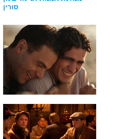
סורין