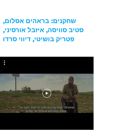
שחקנים: בראהים אסלום,
סטיב סוויסה, איזבל אורסיני,
פטריק בושיטי, דיווי סרדו