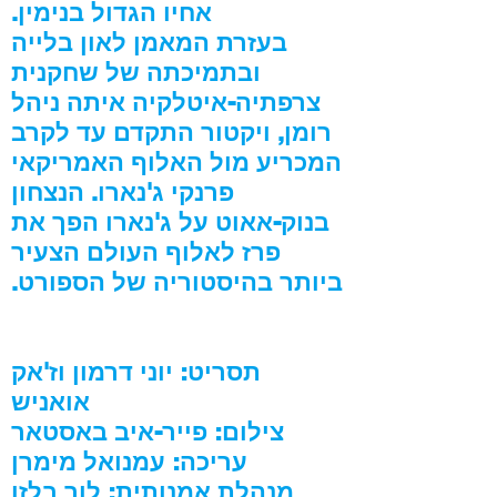
אחיו הגדול בנימין.
בעזרת המאמן לאון בלייה
ובתמיכתה של שחקנית
צרפתיה-איטלקיה איתה ניהל
רומן, ויקטור התקדם עד לקרב
המכריע מול האלוף האמריקאי
פרנקי ג'נארו. הנצחון
בנוק-אאוט על ג'נארו הפך את
פרז לאלוף העולם הצעיר
ביותר בהיסטוריה של הספורט.
תסריט: יוני דרמון וז'אק
אואניש
צילום: פייר-איב באסטאר
עריכה: עמנואל מימרן
מנהלת אמנותית: לור בלזן