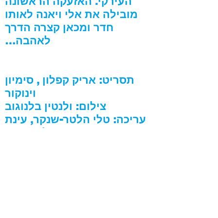
העירקי. האזעקה הראשונה
מובילה את אלי ויאנה לאותו
חדר ומכאן קצרה הדרך
לאהבה…
תסריט: אריק קפלון , סימיון
וינוקור
צילום: ולנטין בלנוגוב
עריכה: טלי הלטר-שנקר, עינת
גלזר-זרחין
מוסיקה: אבי בנימין